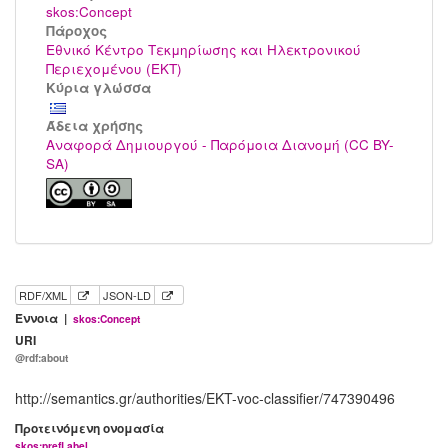
skos:Concept
Πάροχος
Εθνικό Κέντρο Τεκμηρίωσης και Ηλεκτρονικού
Περιεχομένου (ΕΚΤ)
Κύρια γλώσσα
Άδεια χρήσης
Αναφορά Δημιουργού - Παρόμοια Διανομή (CC BY-
SA)
RDF/XML
JSON-LD
Έννοια |
skos:Concept
URI
@rdf:about
http://semantics.gr/authorities/EKT-voc-classifier/747390496
Προτεινόμενη ονομασία
skos:prefLabel