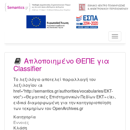
Toggle
navigati
Απλοποιημένο ΘΕΠΕ για
Classifier
Το λεξιλόγιο αποτελεί παραλλαγή του
λεξιλογίου <a
href="http://semantics.gr/authorities/vocabularies/EKT-
voc">«Θεματικές Επιστημονικών Πεδίων ΕΚΤ»</a>,
ειδικά διαμορφωμένη για την κατηγοριοποίηση
των τεκμηρίων του OpenArchives.gr
Κατηγορία
Έννοιες
Kλάση