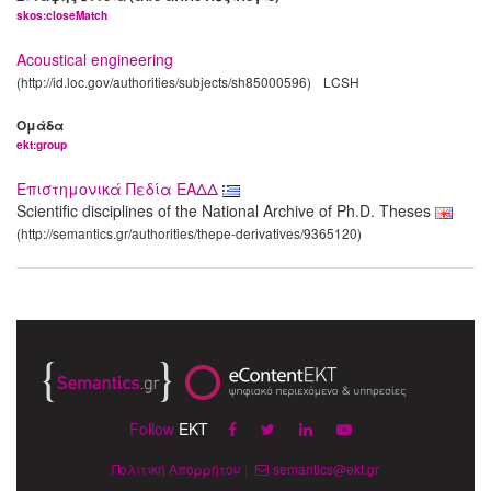
skos:closeMatch
Acoustical engineering
(http://id.loc.gov/authorities/subjects/sh85000596)
LCSH
Ομάδα
ekt:group
Επιστημονικά Πεδία ΕΑΔΔ
Scientific disciplines of the National Archive of Ph.D. Theses
(http://semantics.gr/authorities/thepe-derivatives/9365120)
Follow
EKT
Πολιτική Απορρήτου
|
semantics@ekt.gr