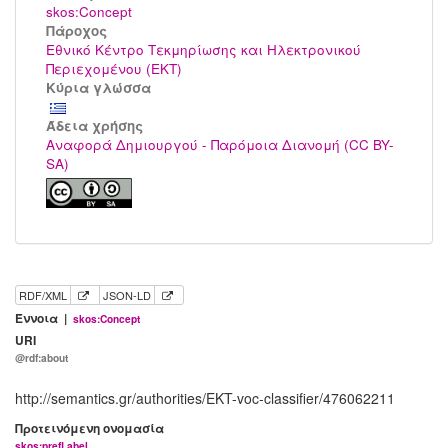
skos:Concept
Πάροχος
Εθνικό Κέντρο Τεκμηρίωσης και Ηλεκτρονικού
Περιεχομένου (ΕΚΤ)
Κύρια γλώσσα
Άδεια χρήσης
Αναφορά Δημιουργού - Παρόμοια Διανομή (CC BY-
SA)
RDF/XML
JSON-LD
Έννοια |
skos:Concept
URI
@rdf:about
http://semantics.gr/authorities/EKT-voc-classifier/476062211
Προτεινόμενη ονομασία
skos:prefLabel