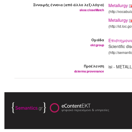
Συναφής έννοια (από άλλο λεξιλόγιο)
Metallurgy
skos:closeMatch
(http://vocabu
Metallurgy
(http://id.loc.
Ομάδα
Επιστημον
ekt:group
Scientific di
(http://semanti
Προέλευση
isi - MET
dcterms:provenance