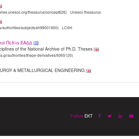
laries.unesco.org/thesaurus/concept626)
Unesco thesaurus
gov/authorities/subjects/sh99001900)
LCSH
ικά Πεδία ΕΑΔΔ
sciplines of the National Archive of Ph.D. Theses
cs.gr/authorities/thepe-derivatives/9365120)
ALLURGY & METALLURGICAL ENGINEERING
Follow
EKT