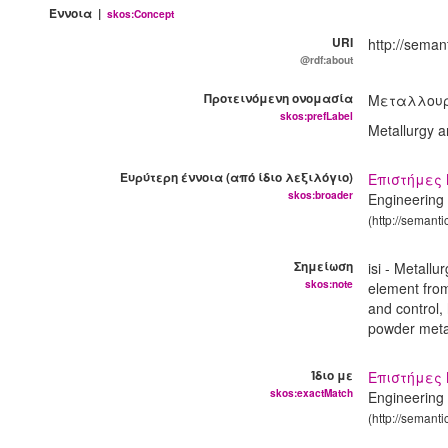
Έννοια |
skos:Concept
URI
http://seman
@rdf:about
Προτεινόμενη ονομασία
Μεταλλουρ
skos:prefLabel
Metallurgy a
Ευρύτερη έννοια (από ίδιο λεξιλόγιο)
Επιστήμες 
skos:broader
Engineering
(http://semant
Σημείωση
isi - Metall
skos:note
element from 
and control, 
powder meta
Ίδιο με
Επιστήμες
skos:exactMatch
Engineering 
(http://semant