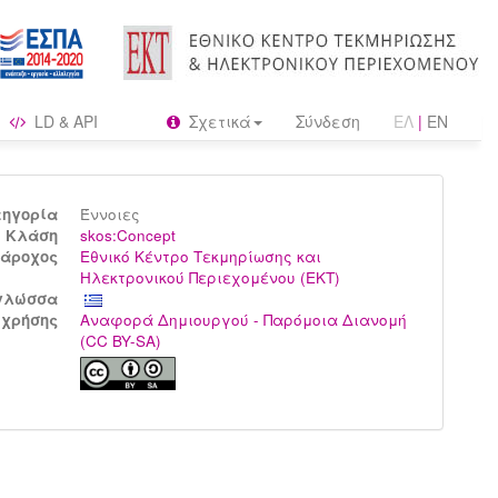
LD & API
Σχετικά
Σύνδεση
ΕΛ
|
EN
τηγορία
Έννοιες
Kλάση
skos:Concept
άροχος
Εθνικό Κέντρο Τεκμηρίωσης και
Ηλεκτρονικού Περιεχομένου (ΕΚΤ)
γλώσσα
 χρήσης
Αναφορά Δημιουργού - Παρόμοια Διανομή
(CC BY-SA)