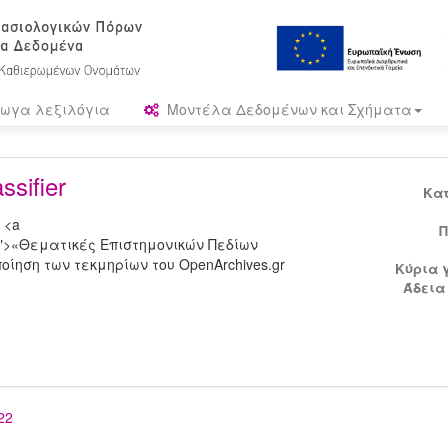
ωγα λεξιλόγια
Μοντέλα Δεδομένων και Σχήματα
sifier
Κα
 <a
Π
T-voc">«Θεματικές Επιστημονικών Πεδίων
ίηση των τεκμηρίων του OpenArchives.gr
Κύρια 
Άδεια
22