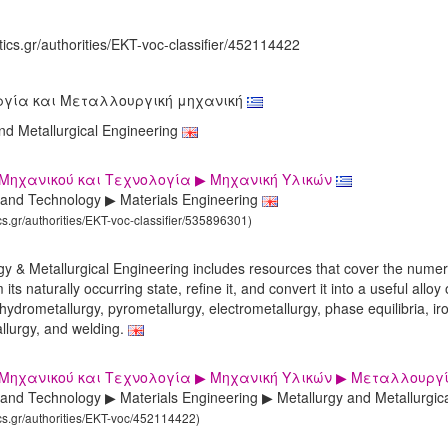
tics.gr/authorities/EKT-voc-classifier/452114422
γία και Μεταλλουργική μηχανική
nd Metallurgical Engineering
Μηχανικού και Τεχνολογία ▶ Μηχανική Υλικών
 and Technology ▶ Materials Engineering
ics.gr/authorities/EKT-voc-classifier/535896301)
urgy & Metallurgical Engineering includes resources that cover the nume
its naturally occurring state, refine it, and convert it into a useful allo
hydrometallurgy, pyrometallurgy, electrometallurgy, phase equilibria, ir
llurgy, and welding.
 Μηχανικού και Τεχνολογία ▶ Μηχανική Υλικών ▶ Μεταλλουργ
and Technology ▶ Materials Engineering ▶ Metallurgy and Metallurgic
ics.gr/authorities/EKT-voc/452114422)