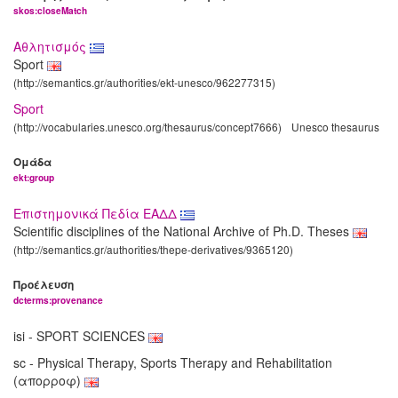
skos:closeMatch
Αθλητισμός
Sport
(http://semantics.gr/authorities/ekt-unesco/962277315)
Sport
(http://vocabularies.unesco.org/thesaurus/concept7666)
Unesco thesaurus
Ομάδα
ekt:group
Επιστημονικά Πεδία ΕΑΔΔ
Scientific disciplines of the National Archive of Ph.D. Theses
(http://semantics.gr/authorities/thepe-derivatives/9365120)
Προέλευση
dcterms:provenance
isi - SPORT SCIENCES
sc - Physical Therapy, Sports Therapy and Rehabilitation
(απορροφ)