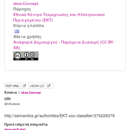
skos:Concept
Πάροχος
Εθνικό Κέντρο Τεκμηρίωσης και Ηλεκτρονικού
Περιεχομένου (ΕΚΤ)
Κύρια γλώσσα
Άδεια χρήσης
Αναφορά Δημιουργού - Παρόμοια Διανομή (CC BY-
SA)
RDF/XML
JSON-LD
Έννοια |
skos:Concept
URI
@rdf:about
http://semantics.gr/authorities/EKT-voc-classifier/375228379
Προτεινόμενη ονομασία
skos:prefLabel