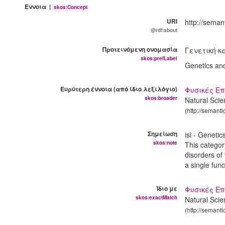
Έννοια |
skos:Concept
URI
http://seman
@rdf:about
Προτεινόμενη ονομασία
Γενετική κ
skos:prefLabel
Genetics an
Ευρύτερη έννοια (από ίδιο λεξιλόγιο)
Φυσικές Επ
skos:broader
Natural Scie
(http://semant
Σημείωση
isi - Genetic
skos:note
This categor
disorders of
a single fun
Ίδιο με
Φυσικές Επ
skos:exactMatch
Natural Scie
(http://semant