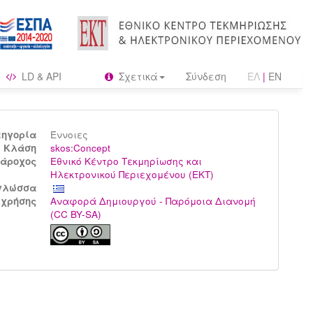
LD & API
Σχετικά
Σύνδεση
ΕΛ
|
EN
τηγορία
Έννοιες
Kλάση
skos:Concept
άροχος
Εθνικό Κέντρο Τεκμηρίωσης και
Ηλεκτρονικού Περιεχομένου (ΕΚΤ)
γλώσσα
 χρήσης
Αναφορά Δημιουργού - Παρόμοια Διανομή
(CC BY-SA)