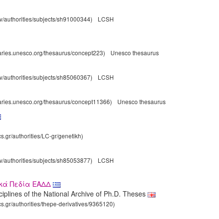
gov/authorities/subjects/sh91000344)
LCSH
laries.unesco.org/thesaurus/concept223)
Unesco thesaurus
gov/authorities/subjects/sh85060367)
LCSH
laries.unesco.org/thesaurus/concept11366)
Unesco thesaurus
cs.gr/authorities/LC-gr/genetikh)
gov/authorities/subjects/sh85053877)
LCSH
ικά Πεδία ΕΑΔΔ
sciplines of the National Archive of Ph.D. Theses
cs.gr/authorities/thepe-derivatives/9365120)