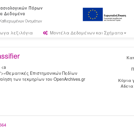
ωγα λεξιλόγια
Μοντέλα Δεδομένων και Σχήματα
sifier
Κα
 <a
Π
T-voc">«Θεματικές Επιστημονικών Πεδίων
ίηση των τεκμηρίων του OpenArchives.gr
Κύρια 
Άδεια
5564