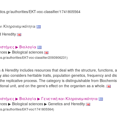
tics.gr/authorities/EKT-voc-classifier/1741805564
αι Κληρονομικότητα
d Heredity
ιστήμες ▶ Βιολογία
nces ▶ Biological sciences
ics.gr/authorities/EKT-voc-classifier/2093906231)
s & Heredity includes resources that deal with the structure, functions, 
y also considers heritable traits, population genetics, frequency and di
 the replicative process. The category is distinguishable from Biochemis
ctional unit, and on the gene's effect on the organism as a whole.
ιστήμες ▶ Βιολογία ▶ Γενετική και Κληρονομικότητα
nces ▶ Biological sciences ▶ Genetics and Heredity
ics.gr/authorities/EKT-voc/1741805564)