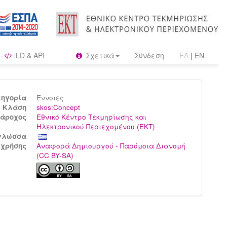
LD & API
Σχετικά
Σύνδεση
ΕΛ
|
EN
τηγορία
Έννοιες
Kλάση
skos:Concept
άροχος
Εθνικό Κέντρο Τεκμηρίωσης και
Ηλεκτρονικού Περιεχομένου (ΕΚΤ)
γλώσσα
 χρήσης
Αναφορά Δημιουργού - Παρόμοια Διανομή
(CC BY-SA)