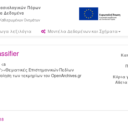
ωγα λεξιλόγια
Μοντέλα Δεδομένων και Σχήματα
sifier
Κα
 <a
Π
T-voc">«Θεματικές Επιστημονικών Πεδίων
ίηση των τεκμηρίων του OpenArchives.gr
Κύρια 
Άδεια
18