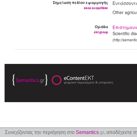
Σημείωση πεδίου εφαρμογής
Εντάσσοντα
skos:scopeNote
Other agricu
Ομάδα
Επιστημον
ekt:group
Scientific di
(http://semanti
Συνεχίζοντας την περιήγηση στο
Semantics
.gr
, αποδέχεστε τ