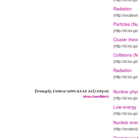
Radiation
(http://vocabu
Particles (N
(http://id.loc.
Cluster theo
(http://id.loc.
Collisions (
(http://id.loc.
Radiation
(http://id.loc.
Συναφής έννοια (από άλλο λεξιλόγιο)
Nuclear phys
skos:closeMatch
(http://id.loc.
Low-energy 
(http://id.loc.
Nuclear ene
(http://vocabu
Οικονομία 