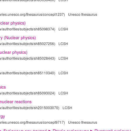
laries.unesco.org/thesaurus/concept1237)
Unesco thesaurus
uclear physics)
gov/authorities/subjects/sh85098374)
LCSH
ry (Nuclear physics)
gov/authorities/subjects/sh85027256)
LCSH
Nuclear physics)
gov/authorities/subjects/sh85028443)
LCSH
gov/authorities/subjects/sh85110340)
LCSH
ics
gov/authorities/subjects/sh85093024)
LCSH
nuclear reactions
gov/authorities/subjects/sh2015003070)
LCSH
rgy
laries.unesco.org/thesaurus/concept9717)
Unesco thesaurus
▶ Ενέργεια και ορυκτά ▶ Πηγές ενέργειας ▶ Πυρηνική ενέργε