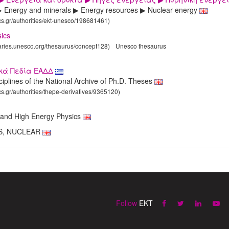
 Energy and minerals ▶ Energy resources ▶ Nuclear energy
ics.gr/authorities/ekt-unesco/198681461)
ics
laries.unesco.org/thesaurus/concept128)
Unesco thesaurus
ικά Πεδία ΕΑΔΔ
sciplines of the National Archive of Ph.D. Theses
cs.gr/authorities/thepe-derivatives/9365120)
r and High Energy Physics
ICS, NUCLEAR
Follow
EKT