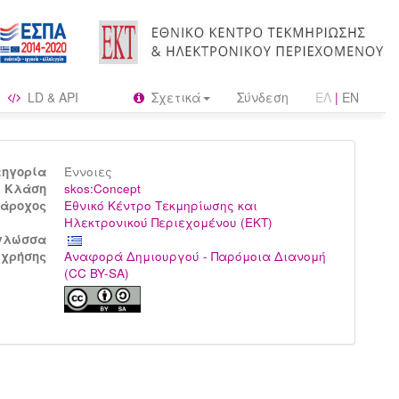
LD & API
Σχετικά
Σύνδεση
ΕΛ
|
EN
τηγορία
Έννοιες
Kλάση
skos:Concept
άροχος
Εθνικό Κέντρο Τεκμηρίωσης και
Ηλεκτρονικού Περιεχομένου (ΕΚΤ)
γλώσσα
 χρήσης
Αναφορά Δημιουργού - Παρόμοια Διανομή
(CC BY-SA)