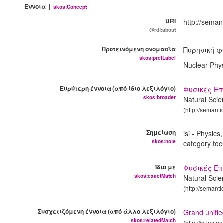
Έννοια |
skos:Concept
URI
http://seman
@rdf:about
Προτεινόμενη ονομασία
Πυρηνική φ
skos:prefLabel
Nuclear Phy
Ευρύτερη έννοια (από ίδιο λεξιλόγιο)
Φυσικές Επ
skos:broader
Natural Sci
(http://semant
Σημείωση
isi - Physics
skos:note
category fo
Ίδιο με
Φυσικές Επ
skos:exactMatch
Natural Sci
(http://semant
Συσχετιζόμενη έννοια (από άλλο λεξιλόγιο)
Grand unifie
skos:relatedMatch
(http://id.loc.