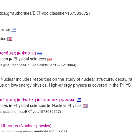
tics.gr/authorities/EKT-voc-classifier/1573636727
υσική
sics
ιστήμες ▶ Φυσική
ences ▶ Physical sciences
ics.gr/authorities/EKT-voc-classifier/1776219804)
, Nuclear includes resources on the study of nuclear structure, decay, ra
cus on low-energy physics. High-energy physics is covered in the PH
ιστήμες ▶ Φυσική ▶ Πυρηνική φυσική
ences ▶ Physical sciences ▶ Nuclear Physics
ics.gr/authorities/EKT-voc/1573636727)
d theories (Nuclear physics)
gov/authorities/subjects/sh85056400)
LCSH