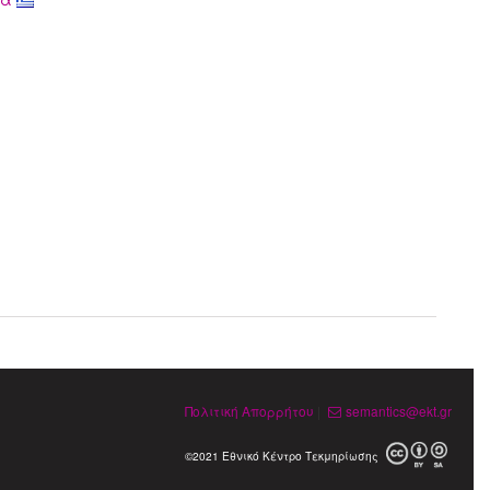
Πολιτική Απορρήτου
|
semantics@ekt.gr
©2021 Εθνικό Κέντρο Τεκμηρίωσης