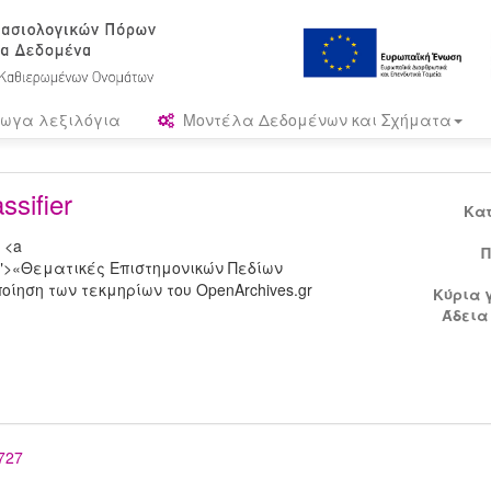
ωγα λεξιλόγια
Μοντέλα Δεδομένων και Σχήματα
sifier
Κα
 <a
Π
T-voc">«Θεματικές Επιστημονικών Πεδίων
ίηση των τεκμηρίων του OpenArchives.gr
Κύρια 
Άδεια
6727