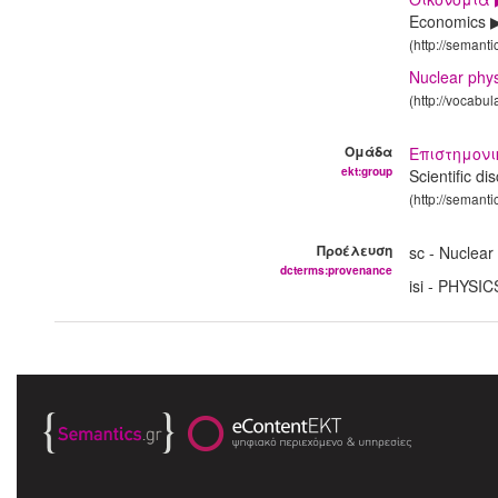
Economics ▶
(http://semant
Nuclear phys
(http://vocabu
Ομάδα
Επιστημον
ekt:group
Scientific di
(http://semanti
Προέλευση
sc - Nuclea
dcterms:provenance
isi - PHYS