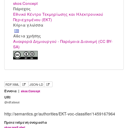
skos:Concept
Πάροχος
Εθνικό Κέντρο Τεκμηρίωσης και Ηλεκτρονικού
Περιεχομένου (ΕΚΤ)
Κύρια γλώσσα
Άδεια χρήσης
Αναφορά Δημιουργού - Παρόμοια Διανομή (CC BY-
SA)
RDF/XML
JSON-LD
Έννοια |
skos:Concept
URI
@rdf:about
http://semantics.gr/authorities/EKT-voc-classifier/1459167964
Προτεινόμενη ονομασία
skos:prefLabel