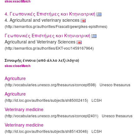
skos:exactMatch
4. Γεωπονικές Επιστήμες και Κτηνιατρική
4. Agricultural and veterinary sciences
(http://semantics.gr/authorities/Frascati/gewrgikes-episthmes)
Γεωπονικές Επιστήμες και Κτηνιατρική
Agricultural and Veterinary Sciences
(http://semantics.gr/authorities/EKT-voc/1459167964)
Συναφής έννοια (από άλλο λεξιλόγιο)
skos:closeMatch
Agriculture
(http://vocabularies.unesco.org/thesaurus/concept598)
Unesco thesaurus
Agriculture
(http://id.loc.gov/authorities/subjects/sh85002415)
LCSH
Veterinary medicine
(http://vocabularies.unesco.org/thesaurus/concept2401)
Unesco thesaurus
Veterinary medicine
(http://id.loc.gov/authorities/subjects/sh85143046)
LCSH