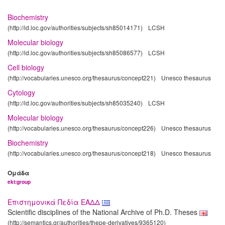
Biochemistry
(http://id.loc.gov/authorities/subjects/sh85014171)
LCSH
Molecular biology
(http://id.loc.gov/authorities/subjects/sh85086577)
LCSH
Cell biology
(http://vocabularies.unesco.org/thesaurus/concept221)
Unesco thesaurus
Cytology
(http://id.loc.gov/authorities/subjects/sh85035240)
LCSH
Molecular biology
(http://vocabularies.unesco.org/thesaurus/concept226)
Unesco thesaurus
Biochemistry
(http://vocabularies.unesco.org/thesaurus/concept218)
Unesco thesaurus
Ομάδα
ekt:group
Επιστημονικά Πεδία ΕΑΔΔ
Scientific disciplines of the National Archive of Ph.D. Theses
(http://semantics.gr/authorities/thepe-derivatives/9365120)