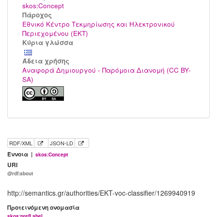
skos:Concept
Πάροχος
Εθνικό Κέντρο Τεκμηρίωσης και Ηλεκτρονικού
Περιεχομένου (ΕΚΤ)
Κύρια γλώσσα
Άδεια χρήσης
Αναφορά Δημιουργού - Παρόμοια Διανομή (CC BY-
SA)
RDF/XML
JSON-LD
Έννοια |
skos:Concept
URI
@rdf:about
http://semantics.gr/authorities/EKT-voc-classifier/1269940919
Προτεινόμενη ονομασία
skos:prefLabel