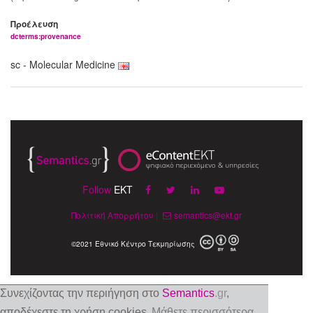
Προέλευση
dcterms:provenance
sc - Molecular Medicine
Follow
EKT
Πολιτική Απορρήτου
|
semantics@ekt.gr
©2021 Εθνικό Κέντρο Τεκμηρίωσης
Συνεχίζοντας την περιήγηση στο
Semantics
.gr
,
αποδέχεστε τη χρήση cookies
Μάθετε περισσότερα